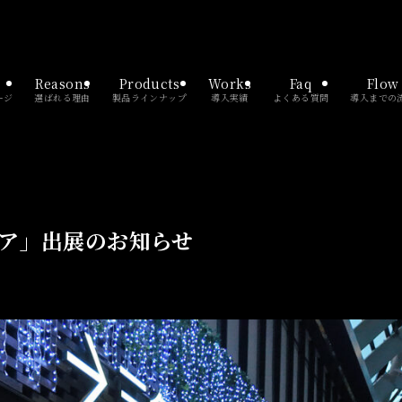
Reasons
Products
Works
Faq
Flow
ージ
選ばれる理由
製品ラインナップ
導入実績
よくある質問
導入までの
ア」出展のお知らせ