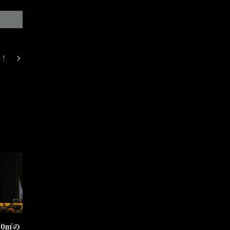
た！
0㎡の