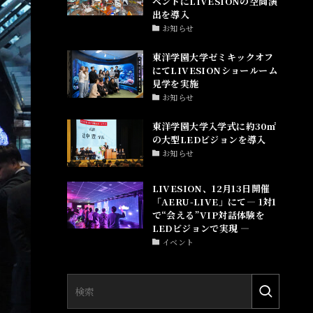
ベントにLIVESIONの空間演
出を導入
お知らせ
東洋学園大学ゼミキックオフ
にてLIVESIONショールーム
見学を実施
お知らせ
東洋学園大学入学式に約30㎡
の大型LEDビジョンを導入
お知らせ
LIVESION、12月13日開催
「AERU-LIVE」にて― 1対1
で“会える”VIP対話体験を
LEDビジョンで実現 ―
イベント